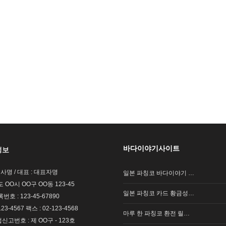
바다이야기사이트
정보
회사명 / 대표 : 대표자명
일본 파칭코 바다이야기 …
도 OO시 OO구 OO동 123-45
일본 파칭코 카드 황금성…
호 : 123-45-67890
123-4567 팩스 : 02-123-4568
마루 한 파칭코 환전 릴…
고번호 : 제 OO구 - 123호