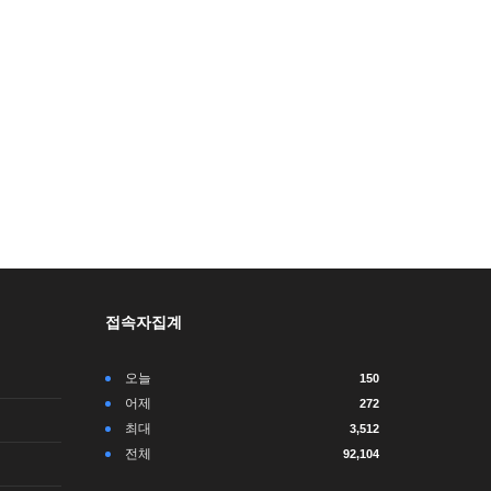
접속자집계
오늘
150
어제
272
최대
3,512
전체
92,104