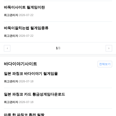
바둑이사이트 릴게임이란
최고관리자
2026-07-22
바둑이잘치는법 릴게임종류
최고관리자
2026-07-22
1
/3
바다이야기사이트
전체보기
일본 파칭코 바다이야기 릴게임몰
최고관리자
2026-07-18
일본 파칭코 카드 황금성게임다운로드
최고관리자
2026-07-18
마루 한 파칭코 환전 릴짱