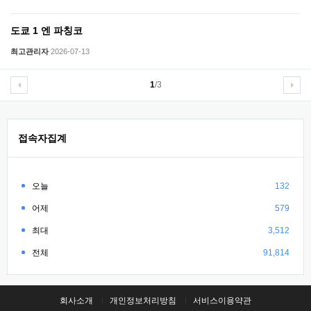
도쿄 1 엔 파칭코
최고관리자
2026-07-13
1
/3
접속자집계
오늘
132
어제
579
최대
3,512
전체
91,814
회사소개
개인정보처리방침
서비스이용약관