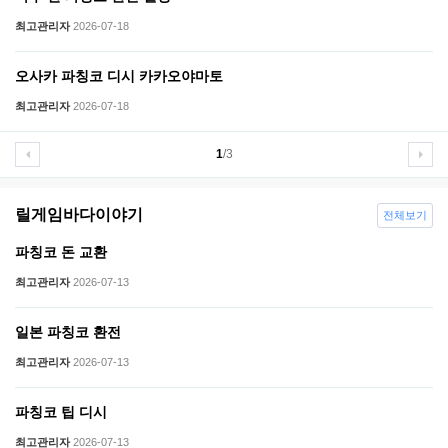
최고관리자
2026-07-18
오사카 파칭코 디시 카카오야마토
최고관리자
2026-07-18
1
/3
릴게임바다이야기
전체보기
파칭코 돈 교환
최고관리자
2026-07-13
일본 파칭코 환전
최고관리자
2026-07-13
파칭코 팁 디시
최고관리자
2026-07-13