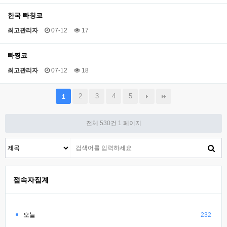
한국 빠칭코
최고관리자
07-12
17
빠찡코
최고관리자
07-12
18
2
3
4
5
1
전체 530건
1 페이지
접속자집계
오늘
232