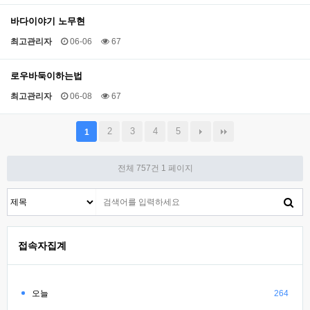
바다이야기 노무현
최고관리자
06-06
67
로우바둑이하는법
최고관리자
06-08
67
2
3
4
5
1
전체 757건
1 페이지
접속자집계
오늘
264