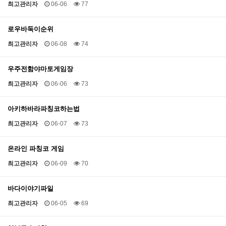
최고관리자
06-06
77
로우바둑이순위
최고관리자
06-08
74
우주전함야마토게임장
최고관리자
06-06
73
아키하바라파칭코하는법
최고관리자
06-07
73
온라인 파칭코 게임
최고관리자
06-09
70
바다이야기파일
최고관리자
06-05
69